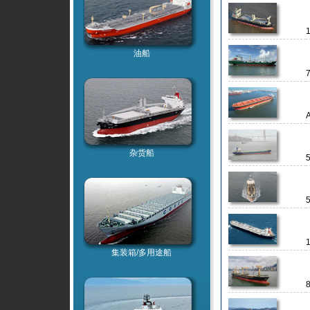
1
油船
A
杂货船
集装箱/多用途船