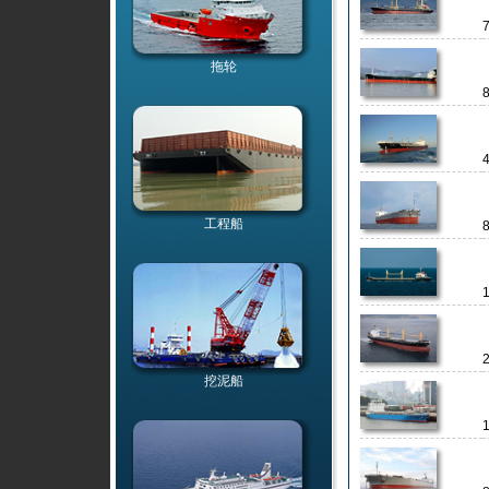
拖轮
工程船
挖泥船