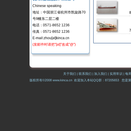
Chinese speaking
地址：中国浙江省杭州市凯旋路70
号9幢东二层二楼
电话：0571-8652 1236
传真：0571-8652 1236
E-mail:zhou[at]kinca.cn
(发邮件时请把"[at]"改成"@")
关于我们
|
联系我们
|
加入我们
|
实用常识
|
每
版权所有©2008 www.kinca.cn 欢迎加入本站QQ群：87205653 您是