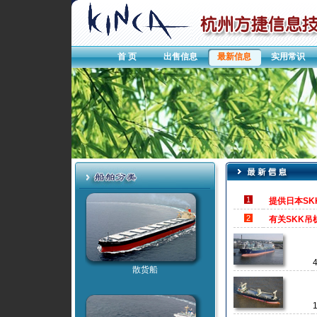
首 页
出售信息
最新信息
实用常识
1
提供日本SK
2
有关SKK
散货船